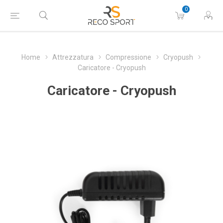
0
Home
Attrezzatura
Compressione
Cryopush
Caricatore - Cryopush
Caricatore - Cryopush