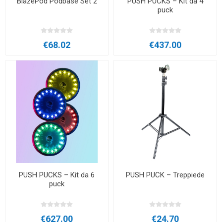
BlazePod Podbase Set 2
PUSH PUCKS – Kit da 4
puck
€68.02
€437.00
PUSH PUCKS – Kit da 6
PUSH PUCK – Treppiede
puck
€627.00
€24.70