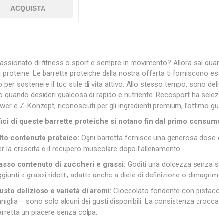
ACQUISTA
assionato di fitness o sport e sempre in movimento? Allora sai qua
di proteine. Le barrette proteiche della nostra offerta ti forniscono esa
 per sostenere il tuo stile di vita attivo. Allo stesso tempo, sono del
o quando desideri qualcosa di rapido e nutriente. Recosport ha selez
wer e Z-Konzept, riconosciuti per gli ingredienti premium, l’ottimo g
fici di queste barrette proteiche si notano fin dal primo consum
lto contenuto proteico:
Ogni barretta fornisce una generosa dose d
er la crescita e il recupero muscolare dopo l’allenamento.
asso contenuto di zuccheri e grassi:
Goditi una dolcezza senza se
ggiunti e grassi ridotti, adatte anche a diete di definizione o dimagrim
usto delizioso e varietà di aromi:
Cioccolato fondente con pistacc
aniglia – sono solo alcuni dei gusti disponibili. La consistenza crocc
arretta un piacere senza colpa.