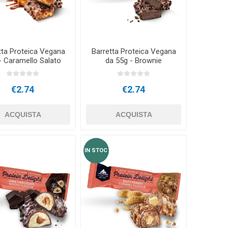
Accessori per l'allenamento
SITIVI
all'aperto
tta Proteica Vegana
Barretta Proteica Vegana
- Caramello Salato
da 55g - Brownie
€2.74
€2.74
ACQUISTA
ACQUISTA
IN STOC