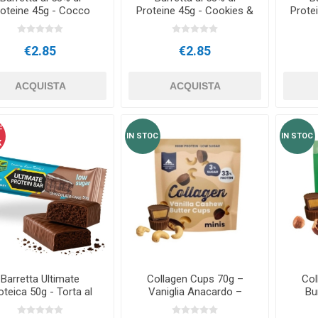
roteine 45g - Cocco
Proteine 45g - Cookies &
Protei
Cream
€2.85
€2.85
ACQUISTA
ACQUISTA
F
IN STOC
IN STOC
K
Barretta Ultimate
Collagen Cups 70g –
Col
oteica 50g - Torta al
Vaniglia Anacardo –
Bu
cioccolato
Multipower