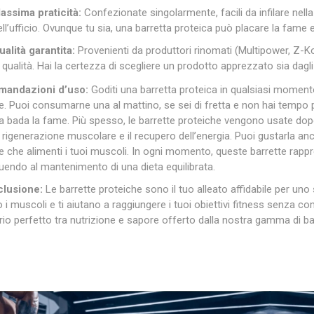
assima praticità:
Confezionate singolarmente, facili da infilare nell
ell’ufficio. Ovunque tu sia, una barretta proteica può placare la fame e 
ualità garantita:
Provenienti da produttori rinomati (Multipower, Z-Ko
i qualità. Hai la certezza di scegliere un prodotto apprezzato sia dagli
andazioni d’uso:
Goditi una barretta proteica in qualsiasi momento
e. Puoi consumarne una al mattino, se sei di fretta e non hai tempo 
a bada la fame. Più spesso, le barrette proteiche vengono usate dopo
a rigenerazione muscolare e il recupero dell’energia. Puoi gustarla an
e che alimenti i tuoi muscoli. In ogni momento, queste barrette rappre
uendo al mantenimento di una dieta equilibrata.
clusione:
Le barrette proteiche sono il tuo alleato affidabile per uno s
 i muscoli e ti aiutano a raggiungere i tuoi obiettivi fitness senza 
ibrio perfetto tra nutrizione e sapore offerto dalla nostra gamma di ba