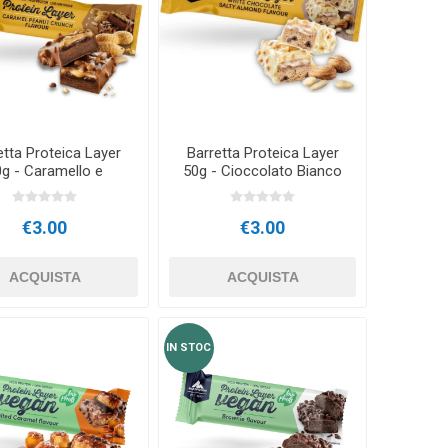
RECUPERO
CRYON X PRO
REBOOTS
ALTRI DISPOSITIVI CRYO
ACCESSORI PER
Icebein™ cryo
ALLENAMENTO
L'ALLENAMENTO
etta Proteica Layer
Barretta Proteica Layer
RECOSPORT
g - Caramello e
50g - Cioccolato Bianco
Arachidi
e Mandorla Salata
SISTEMI DI MONITORAGGIO
E
€3.00
€3.00
GPS PER SQUADRE
ACQUISTA
ACQUISTA
Accessori per allenatori
IN STOC
Coni
Ostacoli di Allenamento
Scale di Coordinazione