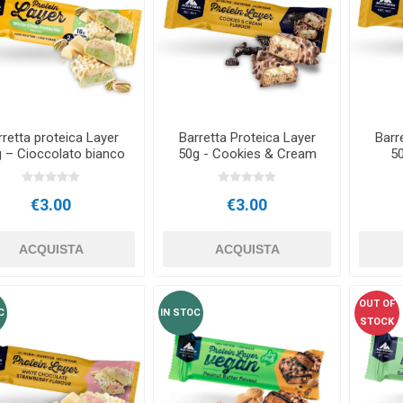
FORMANCE
NDS
RT
PALLE FITNESS E YOGA
STRI
RATE COMPRESIE
MANUBRI -
CROSSFIT AND FITNESS
BARRE DI 
LL - DISCHI PESI
rretta proteica Layer
Barretta Proteica Layer
Barr
g – Cioccolato bianco
50g - Cookies & Cream
50
e pistacchio
E E MINERALI: RUOLO
UONO
LASER
SHOCKWAV
€3.00
€3.00
ALE NELLA
L-CARNITINA
ANCE DEGLI ATLETI
ACQUISTA
ACQUISTA
OUT OF
C
IN STOC
STOCK