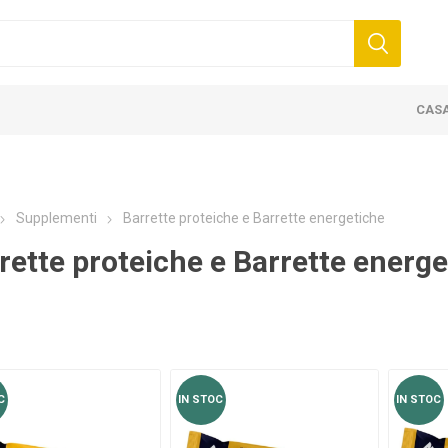
CAS
TORI PER LE
ATURE E ACCESSORI
COMPRESSIONE E
NASTRI KIN
BARRETTE P
I ELASTICI 5CM
K6.0 - 5CM X 6M
LASTICHE
ER TRATTAMENTI
II MASAJ
SSIONE
A CALCIO
BENDAGGI ELASTICI 7,5CM
D3 TAPE X6.0 - 5CM X 6M
PROTEINE
PALLE
CREME PER MASSAGGI
ELETTROTERAPIA
PORTE DA FUTSAL
BENDAGGI E
RUOTE PER
OLI PER MA
TERAPIA DE
TERAPIA T
PORTE DA 
AZIONI
 NUOVI
PROTEZIONE
D3TAPE K35
BARRETTE 
Supplementi
Barrette proteiche e Barrette energetiche
rette proteiche e Barrette energ
C
IN STOC
IN STOC
AND
PALLE MEDICHE
KOUT -
ANDS
 GO
WALL PALLA E SLAM PALLA
TORI PER ENERGIA E
CREATINA
AMMINOACI