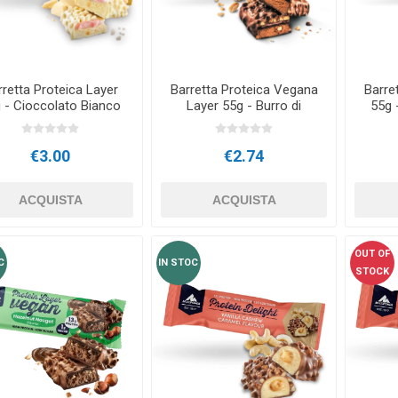
OTERAPIA
SAUNE
ALTRI DISPO
TERAPIA
rretta Proteica Layer
Barretta Proteica Vegana
Barre
 - Cioccolato Bianco
Layer 55g - Burro di
55g 
e Fragola
Arachidi
€3.00
€2.74
ACQUISTA
ACQUISTA
OUT OF
C
IN STOC
STOCK