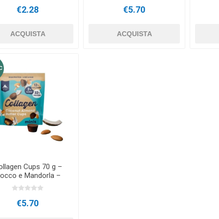
€2.28
€5.70
ACQUISTA
ACQUISTA
C
ollagen Cups 70 g –
occo e Mandorla –
Multipower
€5.70