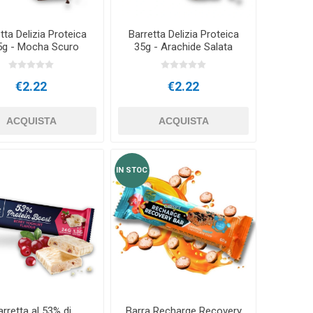
tta Delizia Proteica
Barretta Delizia Proteica
5g - Mocha Scuro
35g - Arachide Salata
Caramello
€2.22
€2.22
ACQUISTA
ACQUISTA
IN STOC
arretta al 53% di
Barra Recharge Recovery