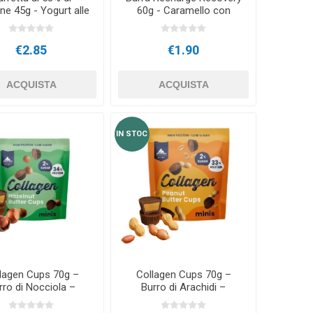
ne 45g - Yogurt alle
60g - Caramello con
Bacche
gocce di cioccolato - Z-
Kozept
€2.85
€1.90
ACQUISTA
ACQUISTA
IN STOC
lagen Cups 70g –
Collagen Cups 70g –
rro di Nocciola –
Burro di Arachidi –
Multipower
Multipower