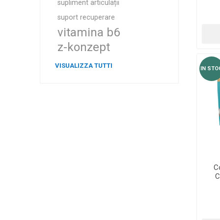
supliment articulații
suport recuperare
vitamina b6
z-konzept
VISUALIZZA TUTTI
IN STO
C
C