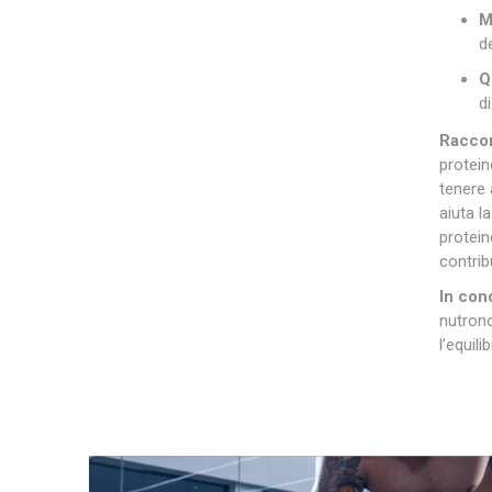
M
d
Q
d
Raccom
protein
tenere 
aiuta l
protein
contrib
In con
nutrono
l’equil