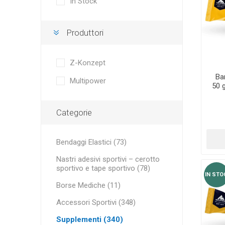
In Stock
Borse Mediche
LA PER
MINI BA
RECOSPO
BLAZEPOD
ALTRI NA
Cryopush
Produttori
Recupero Sportivo
ALTE APA
PESI - 
Z-Konzept
Attrezzatura
KETTLEBE
Ba
Multipower
Porte, reti e accessori
50 
Cassette di trasporto in alluminio
VITAMIN
ULTRAS
Categorie
ESSENZI
PERFORM
Attrezzature e Accessori per il Fitness
Bendaggi Elastici (73)
Nastri adesivi sportivi – cerotto
sportivo e tape sportivo (78)
IN STO
Borse Mediche (11)
Accessori Sportivi (348)
Supplementi (340)