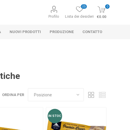
(0)
0
Profilo
Lista dei desideri
€0.00
A
NUOVI PRODOTTI
PRODUZIONE
CONTATTO
NASTRI KINESIOLOGICI
SUPPLEMENTI PER
ESIOLOGICI
ROTEICHE E
LASTICI 10CM
 MASSAGGIO
SSAGGI
L FREDDO
ECAR
PALLAMANO
BENDAGGI ELASTICI 15CM
STRAPIT ADVANCE – 5CM X
AUMENTARE LA MASSA
ACCESSORI PER L'EQUILIBRIO
LOZIONI PER MASSAGGI
CRIOTERAPIA
 – 5CM X 35M
ENERGETICHE
5M
MUSCOLARE
etiche
ORDINA PER
IN STOC
Cryopush RM
INTEGRATORI PER IL
CRIOSAUNE E PISCINE
DI