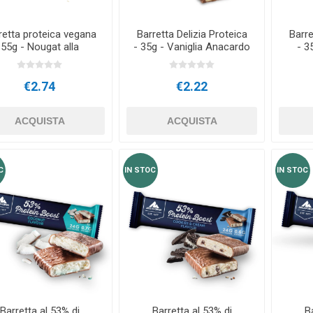
retta proteica vegana
Barretta Delizia Proteica
Barre
55g - Nougat alla
- 35g - Vaniglia Anacardo
- 3
nocciola
Caramello
€2.74
€2.22
ACQUISTA
ACQUISTA
C
IN STOC
IN STOC
Barretta al 53% di
Barretta al 53% di
B