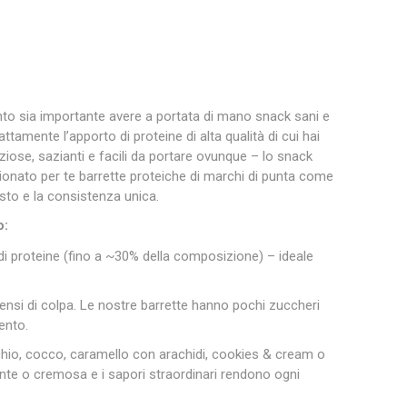
nto sia importante avere a portata di mano snack sani e
ttamente l’apporto di proteine di alta qualità di cui hai
iziose, sazianti e facili da portare ovunque – lo snack
ionato per te barrette proteiche di marchi di punta come
usto e la consistenza unica.
o:
i proteine (fino a ~30% della composizione) – ideale
nsi di colpa. Le nostre barrette hanno pochi zuccheri
ento.
hio, cocco, caramello con arachidi, cookies & cream o
ante o cremosa e i sapori straordinari rendono ogni