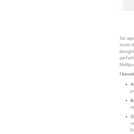
Sei app
ricchi 
bisogno
perfett
Multipo
I bene
A
p
B
a
G
v
b