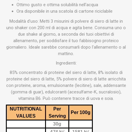
Ottimo gusto e ottima solubilità nell'acqua
Ora disponibile in una scatola di cartone riciclabile
Modalità d'uso: Metti 3 misurini di polvere di siero di latte in
uno shaker con 200 ml di acqua e agita bene. Consuma uno o
due shake al giorno, a seconda dei tuoi obiettivi di
allenamento, per soddisfare il tuo fabbisogno proteico
giornaliero. Ideale sarebbe consumarli dopo l'allenamento o al
mattino.
Ingredienti:
85% concentrato di proteine del siero di latte, 8% isolato di
proteine del siero di latte, 5% polvere di siero di latte arricchita
con proteine, aroma, emulsionante (lecitine), sale, addensante
(gomma di guar), edulcoranti (acesulfame-K, sucralosio),
vitamina B6. Può contenere tracce di uova e soia.
NUTRITIONAL
Per
Per 100g
VALUES
Serving
30g
474 kj/
1581 kj/