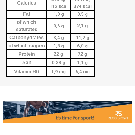
Calories
112 kcal
374 kcal
Fat
1,0 g
3,5 g
of which
0,6 g
2,1 g
saturates
Carbohydrates
3,4 g
11,2 g
of which sugars
1,8 g
6,0 g
Protein
22 g
72 g
Salt
0,33 g
1,1 g
Vitamin B6
1,9 mg
6,4 mg