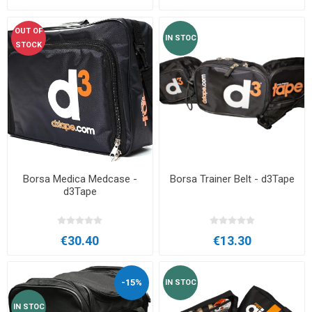
OUT OF
IN STOC
STOCK
Borsa Medica Medcase -
Borsa Trainer Belt - d3Tape
d3Tape
€30.40
€13.30
-15%
IN STOC
IN STOC