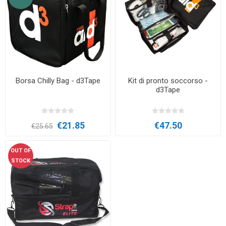
Borsa Chilly Bag - d3Tape
Kit di pronto soccorso -
d3Tape
€21.85
€47.50
€25.65
OUT OF
STOCK