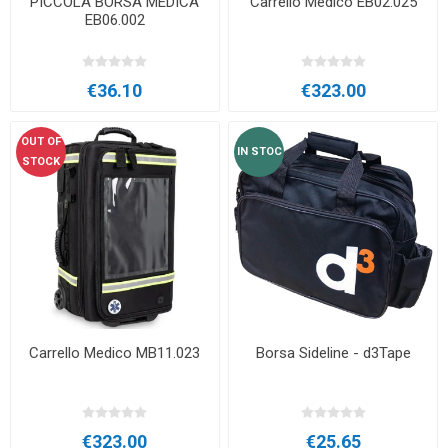
PICCOLA BORSA MEDICA
Carrello Medico EB02.025
EB06.002
€36.10
€323.00
OUT OF
IN STOC
STOCK
Carrello Medico MB11.023
Borsa Sideline - d3Tape
€323.00
€25.65