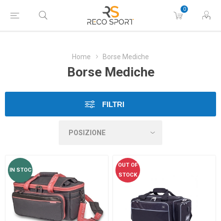
0
Home
Borse Mediche
Borse Mediche
FILTRI
OUT OF
IN STOC
STOCK