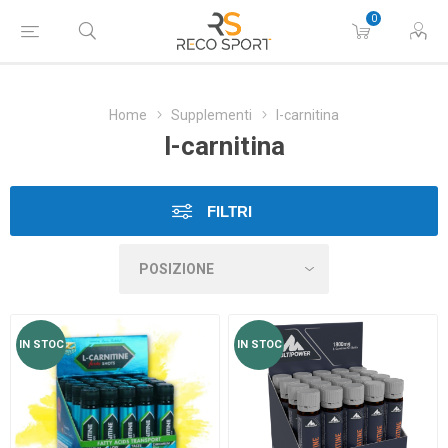
0
Home
Supplementi
l-carnitina
l-carnitina
FILTRI
IN STOC
IN STOC