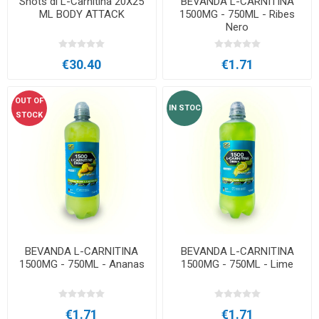
Shots di L-Carnitina 20X25
BEVANDA L-CARNITINA
ML BODY ATTACK
1500MG - 750ML - Ribes
Nero
€30.40
€1.71
OUT OF
IN STOC
STOCK
BEVANDA L-CARNITINA
BEVANDA L-CARNITINA
1500MG - 750ML - Ananas
1500MG - 750ML - Lime
€1.71
€1.71