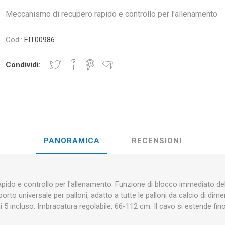
FORMANCE
NDS
RT
PALLE FITNESS E YOGA
Meccanismo di recupero rapido e controllo per l'allenamento
STRI
Cod.:
FIT00986
RATE COMPRESIE
MANUBRI -
CROSSFIT AND FITNESS
BARRE DI 
Condividi:
LL - DISCHI PESI
E E MINERALI: RUOLO
UONO
LASER
SHOCKWAV
ALE NELLA
L-CARNITINA
ANCE DEGLI ATLETI
PANORAMICA
RECENSIONI
ido e controllo per l'allenamento. Funzione di blocco immediato del
orto universale per palloni, adatto a tutte le palloni da calcio di dim
 5 incluso. Imbracatura regolabile, 66-112 cm. Il cavo si estende fino