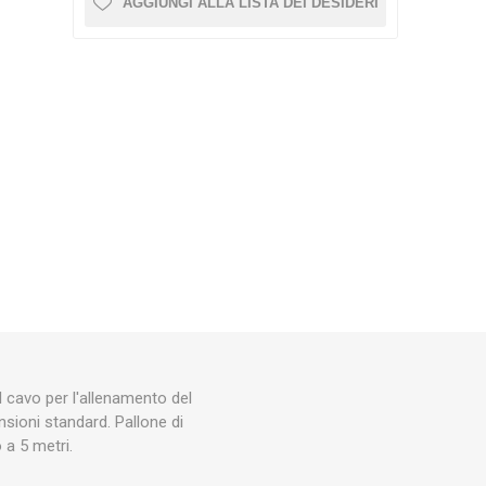
RECUPERO
AGGIUNGI ALLA LISTA DEI DESIDERI
CRYON X PRO
REBOOTS
ALTRI DISPOSITIVI CRYO
ACCESSORI PER
Icebein™ cryo
ALLENAMENTO
L'ALLENAMENTO
RECOSPORT
SISTEMI DI MONITORAGGIO
E
GPS PER SQUADRE
Accessori per allenatori
Coni
 cavo per l'allenamento del
ensioni standard. Pallone di
Ostacoli di Allenamento
 a 5 metri.
Scale di Coordinazione