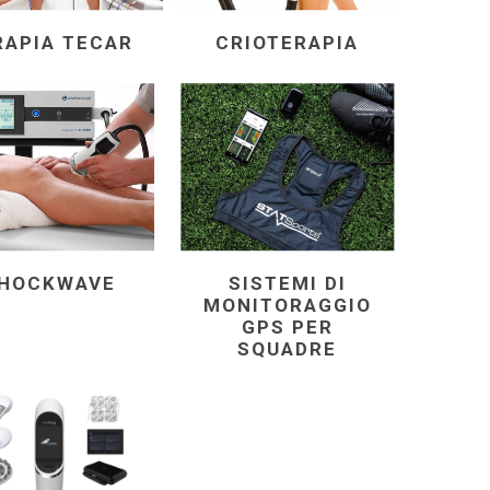
RECUPERO
CRYON X PRO
RAPIA TECAR
CRIOTERAPIA
REBOOTS
ALTRI DISPOSITIVI CRYO
ACCESSORI PER
Icebein™ cryo
ALLENAMENTO
L'ALLENAMENTO
RECOSPORT
SISTEMI DI MONITORAGGIO
E
GPS PER SQUADRE
HOCKWAVE
SISTEMI DI
MONITORAGGIO
GPS PER
SQUADRE
Accessori per allenatori
Coni
Ostacoli di Allenamento
Scale di Coordinazione