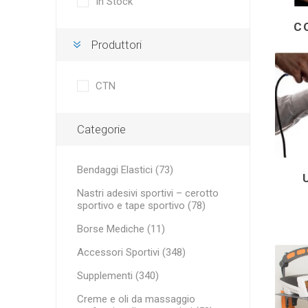
In Stock
Borse Mediche
LA PER
MINI BA
RECOSPO
C
BLAZEPOD
ALTRI NA
Cryopush
Produttori
Recupero Sportivo
ALTE APA
PESI - 
CTN
Attrezzatura
KETTLEBE
Porte, reti e accessori
Categorie
Cassette di trasporto in alluminio
VITAMIN
ULTRAS
ESSENZI
Bendaggi Elastici (73)
PERFORM
Attrezzature e Accessori per il Fitness
Nastri adesivi sportivi – cerotto
sportivo e tape sportivo (78)
Borse Mediche (11)
Accessori Sportivi (348)
Supplementi (340)
Creme e oli da massaggio