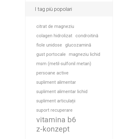
I tag più popolari
citrat de magneziu
colagen hidrolizat
condroitină
fiole unidose
glucozamină
gust portocale
magneziu lichid
msm (metil-sulfonil metan)
persoane active
supliment alimentar
supliment alimentar lichid
supliment articulații
suport recuperare
vitamina b6
z-konzept